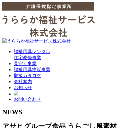
福祉用具レンタル
住宅改修事業
見守り事業
福祉用具物販事業
取扱カタログ
会社案内
お知らせ
お問い合わせ
NEWS
アサヒグループ食品 うらごし風素材